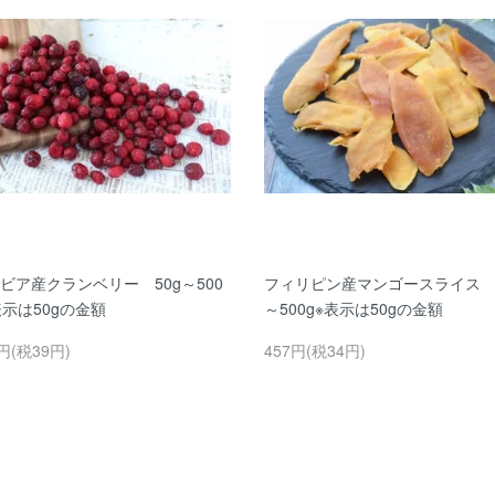
ビア産クランベリー 50g～500
フィリピン産マンゴースライス 5
表示は50gの金額
～500g※表示は50gの金額
円(税39円)
457円(税34円)