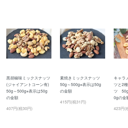
黒胡椒味ミックスナッツ
素焼きミックスナッツ
キャラ
(ジャイアントコーン有)
50g～500g※表示は50g
ツと2
50g～500g※表示は50g
の金額
ツ 50
の金額
0gの金
415円(税31円)
407円(税30円)
423円(