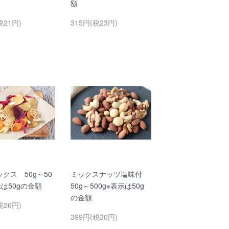
額
税21円)
315円(税23円)
クス 50g～50
ミックスナッツ塩味付
示は50gの金額
50g～500g※表示は50g
の金額
税26円)
399円(税30円)