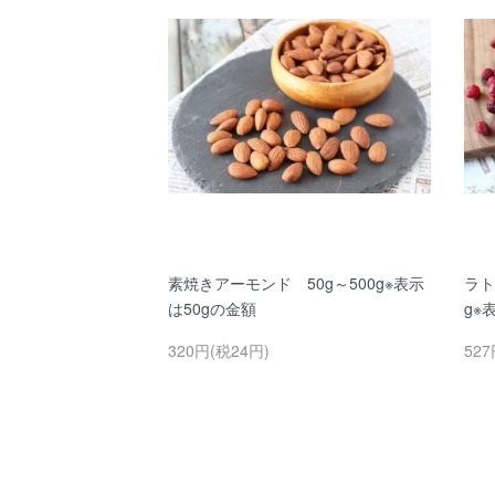
素焼きアーモンド 50g～500g※表示
ラト
は50gの金額
g※
320円(税24円)
527