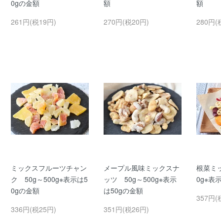
0gの金額
額
額
261円(税19円)
270円(税20円)
280円(
ミックスフルーツチャン
メープル風味ミックスナ
根菜ミッ
ク 50g～500g※表示は5
ッツ 50g～500g※表示
0g※表
0gの金額
は50gの金額
357円(
336円(税25円)
351円(税26円)