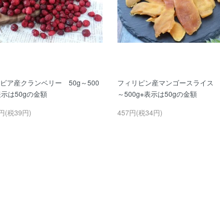
ビア産クランベリー 50g～500
フィリピン産マンゴースライス 5
表示は50gの金額
～500g※表示は50gの金額
円(税39円)
457円(税34円)