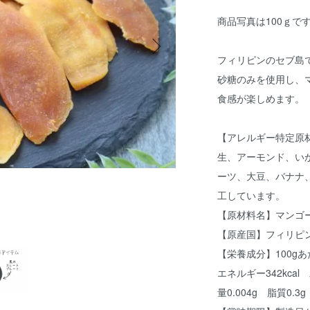
商品写真は100ｇで
フィリピンのセブ島
砂糖のみを使用し、
食感が楽しめます。
【アレルギー特定原
生、アーモンド、い
ーツ、大豆、バナナ
工しています。
【原材料名】マンゴ
【原産国】フィリピ
【栄養成分】100g
エネルギー342kcal
量0.004g 脂質0.3g