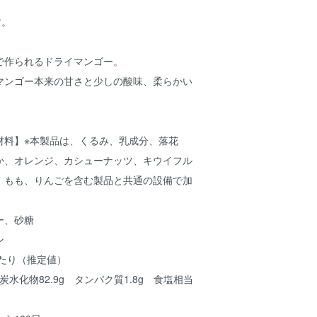
す。
で作られるドライマンゴー。
マンゴー本来の甘さと少しの酸味、柔らかい
材料】※本製品は、くるみ、乳成分、落花
か、オレンジ、カシューナッツ、キウイフル
、もも、りんごを含む製品と共通の設備で加
ー、砂糖
ン
あたり（推定値）
 炭水化物82.9g タンパク質1.8g 食塩相当