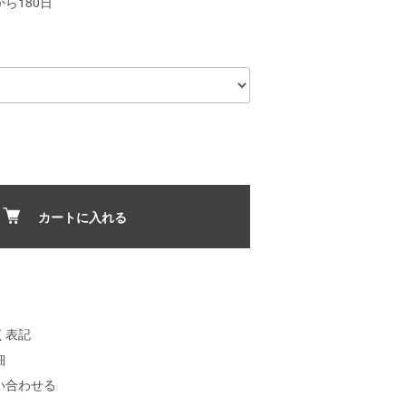
ら180日
カートに入れる
く表記
細
い合わせる