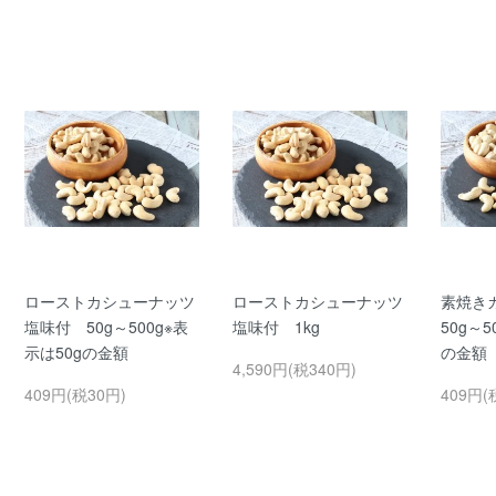
ローストカシューナッツ
ローストカシューナッツ
素焼き
塩味付 50g～500g※表
塩味付 1kg
50g～5
示は50gの金額
の金額
4,590円(税340円)
409円(税30円)
409円(