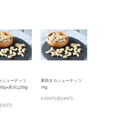
カシューナッツ
素焼きカシューナッツ
00g※表示は50g
1kg
4,590円(税340円)
税30円)