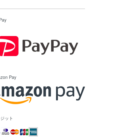
Pay
zon Pay
レジット