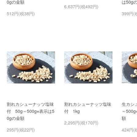
0gの金額
は50g
6,637円(税492円)
512円(税38円)
399円(
割れカシューナッツ塩味
割れカシューナッツ塩味
生カシ
付 50g～500g※表示は5
付 1kg
～500
0gの金額
額
2,295円(税170円)
295円(税22円)
424円(