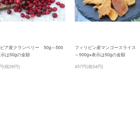
ビア産クランベリー 50g～500
フィリピン産マンゴースライス 5
表示は50gの金額
～500g※表示は50gの金額
円(税39円)
457円(税34円)