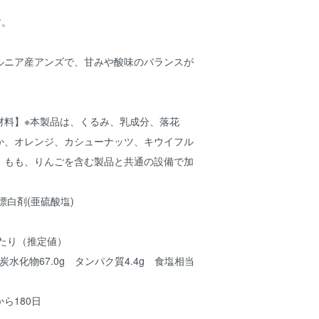
す。
ルニア産アンズで、甘みや酸味のバランスが
。
材料】※本製品は、くるみ、乳成分、落花
か、オレンジ、カシューナッツ、キウイフル
、もも、りんごを含む製品と共通の設備で加
漂白剤(亜硫酸塩)
あたり（推定値）
 炭水化物67.0g タンパク質4.4g 食塩相当
ら180日