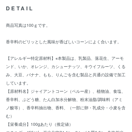
DETAIL
商品写真は100ｇです。
香辛料のピリッとした風味が香ばしいコーンによく合います。
【アレルギー特定原材料】※本製品は、乳製品、落花生、アーモ
ンド、いか、オレンジ、カシューナッツ、キウイフルーツ、くる
み、大豆、バナナ、もも、りんごを含む製品と共通の設備で加工
しています。
【原材料名】ジャイアントコーン（ペルー産）、植物油、食塩、
香辛料、ぶどう糖、たん白加水分解物、粉末油脂/調味料（アミ
ノ酸等）、香辛料抽出物、香料、（一部に卵・乳成分・小麦を含
む）
【栄養成分】100gあたり（推定値）