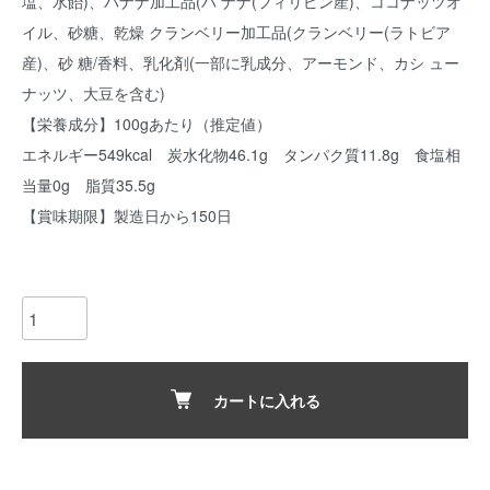
塩、水飴)、バナナ加工品(バ ナナ(フィリピン産)、ココナッツオ
イル、砂糖、乾燥 クランベリー加工品(クランベリー(ラトビア
産)、砂 糖/香料、乳化剤(一部に乳成分、アーモンド、カシ ュー
ナッツ、大豆を含む)
【栄養成分】100gあたり（推定値）
エネルギー549kcal 炭水化物46.1g タンパク質11.8g 食塩相
当量0g 脂質35.5g
【賞味期限】製造日から150日
カートに入れる