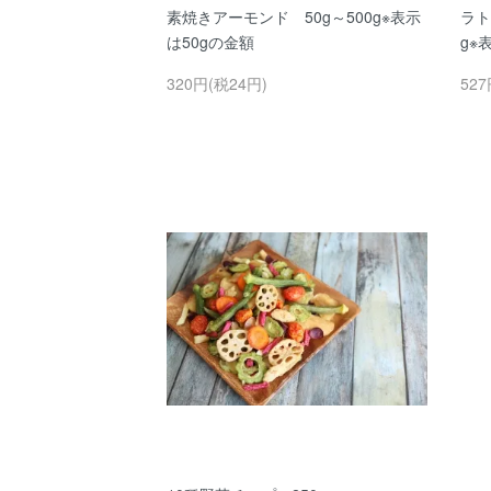
素焼きアーモンド 50g～500g※表示
ラト
は50gの金額
g※
320円(税24円)
527