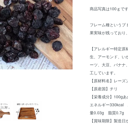
商品写真は100ｇで
フレーム種というブ
果実味が残っており
【アレルギー特定原
生、アーモンド、い
ーツ、大豆、バナナ
工しています。
【原材料名】レーズ
【原産国】チリ
【栄養成分】100g
エネルギー330kcal
量0.03g 脂質0.7g
【賞味期限】製造日か