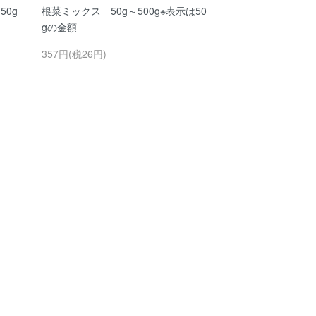
0g
根菜ミックス 50g～500g※表示は50
gの金額
357円(税26円)