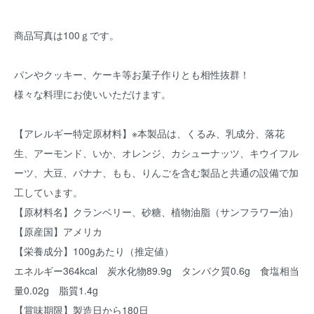
商品写真は100ｇです。
パンやクッキー、ケーキ等お菓子作りとも相性抜群！
様々な料理にお使いいただけます。
【アレルギー特定原材料】※本製品は、くるみ、乳成分、落花
生、アーモンド、いか、オレンジ、カシューナッツ、キウイフル
ーツ、大豆、バナナ、もも、りんごを含む製品と共通の設備で加
工しています。
【原材料名】クランベリー、砂糖、植物油脂（サンフラワー油）
【原産国】アメリカ
【栄養成分】100gあたり（推定値）
エネルギー364kcal 炭水化物89.9g タンパク質0.6g 食塩相当
量0.02g 脂質1.4g
【賞味期限】製造日から180日