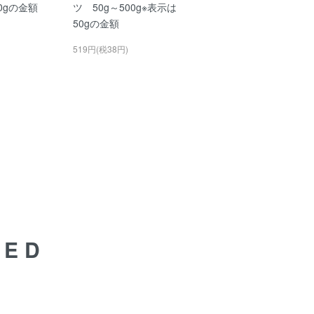
50gの金額
ツ 50g～500g※表示は
50gの金額
519円(税38円)
DED