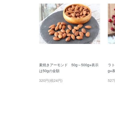
素焼きアーモンド 50g～500g※表示
ラト
は50gの金額
g※
320円(税24円)
527