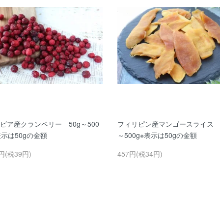
ビア産クランベリー 50g～500
フィリピン産マンゴースライス 5
表示は50gの金額
～500g※表示は50gの金額
円(税39円)
457円(税34円)