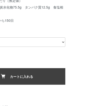
あたり（推定値）
 炭水化物75.5g タンパク質12.5g 食塩相
ら150日
カートに入れる