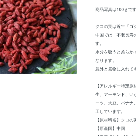
商品写真は100ｇで
クコの実は近年「ゴ
中国では「不老長寿
す。
水分を吸うと柔らか
なります。
意外と煮物に入れて
【アレルギー特定原
生、アーモンド、い
ーツ、大豆、バナナ
工しています。
【原材料名】クコの
【原産国】中国