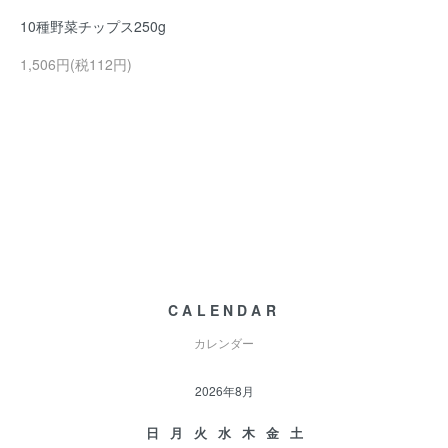
10種野菜チップス250g
1,506円(税112円)
CALENDAR
カレンダー
2026年8月
日
月
火
水
木
金
土